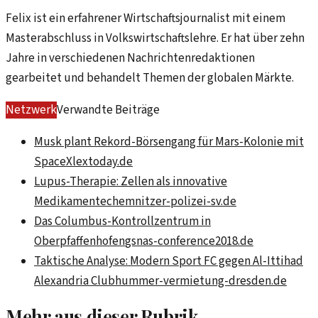
Felix ist ein erfahrener Wirtschaftsjournalist mit einem
Masterabschluss in Volkswirtschaftslehre. Er hat über zehn
Jahre in verschiedenen Nachrichtenredaktionen
gearbeitet und behandelt Themen der globalen Märkte.
Netzwerk
Verwandte Beiträge
Musk plant Rekord-Börsengang für Mars-Kolonie mit
SpaceX
lextoday.de
Lupus-Therapie: Zellen als innovative
Medikamente
chemnitzer-polizei-sv.de
Das Columbus-Kontrollzentrum in
Oberpfaffenhofen
gsnas-conference2018.de
Taktische Analyse: Modern Sport FC gegen Al-Ittihad
Alexandria Club
hummer-vermietung-dresden.de
Mehr aus dieser Rubrik