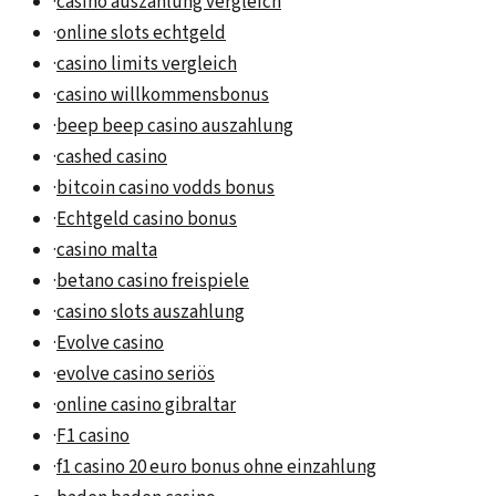
·
casino auszahlung vergleich
·
online slots echtgeld
·
casino limits vergleich
·
casino willkommensbonus
·
beep beep casino auszahlung
·
cashed casino
·
bitcoin casino vodds bonus
·
Echtgeld casino bonus
·
casino malta
·
betano casino freispiele
·
casino slots auszahlung
·
Evolve casino
·
evolve casino seriös
·
online casino gibraltar
·
F1 casino
·
f1 casino 20 euro bonus ohne einzahlung