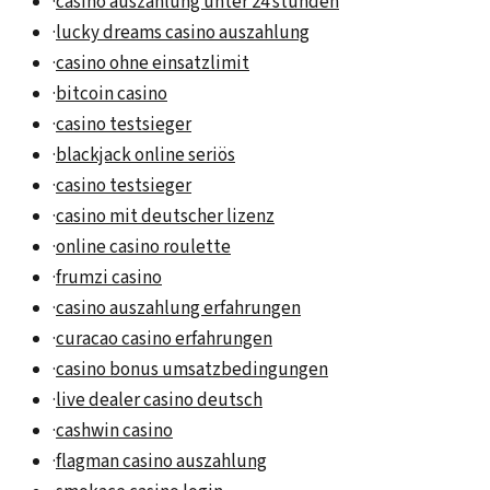
·
casino auszahlung unter 24 stunden
·
lucky dreams casino auszahlung
·
casino ohne einsatzlimit
·
bitcoin casino
·
casino testsieger
·
blackjack online seriös
·
casino testsieger
·
casino mit deutscher lizenz
·
online casino roulette
·
frumzi casino
·
casino auszahlung erfahrungen
·
curacao casino erfahrungen
·
casino bonus umsatzbedingungen
·
live dealer casino deutsch
·
cashwin casino
·
flagman casino auszahlung