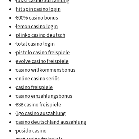
·
lukki casino auszahlung
·
hit spin casino login
·
600% casino bonus
·
lemon casino login
·
plinko casino deutsch
·
total casino login
·
pistolo casino freispiele
·
evolve casino freispiele
·
casino willkommensbonus
·
online casino seriös
·
casino freispiele
·
casino einzahlungsbonus
·
888 casino freispiele
·
1go casino auszahlung
·
casino deutschland auszahlung
·
posido casino