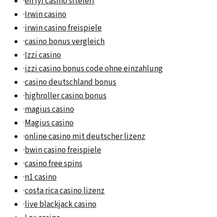
·
en iyi casino siteleri
·
Irwin casino
·
irwin casino freispiele
·
casino bonus vergleich
·
Izzi casino
·
izzi casino bonus code ohne einzahlung
·
casino deutschland bonus
·
highroller casino bonus
·
magius casino
·
Magius casino
·
online casino mit deutscher lizenz
·
bwin casino freispiele
·
casino free spins
·
n1 casino
·
costa rica casino lizenz
·
live blackjack casino