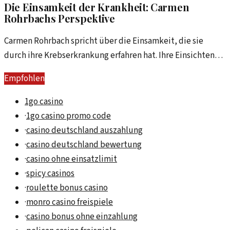
Die Einsamkeit der Krankheit: Carmen
Rohrbachs Perspektive
Carmen Rohrbach spricht über die Einsamkeit, die sie
durch ihre Krebserkrankung erfahren hat. Ihre Einsichten
laden dazu ein, das Thema Krankheit und Isolation neu zu
Empfohlen
überdenken.
1go casino
·
1go casino promo code
·
casino deutschland auszahlung
·
casino deutschland bewertung
·
casino ohne einsatzlimit
·
spicy casinos
·
roulette bonus casino
·
monro casino freispiele
·
casino bonus ohne einzahlung