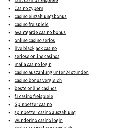
·
rant casino freispiele
·
Casino zypern
·
casino einzahlungsbonus
·
casino freispiele
·
avantgarde casino bonus
·
online casino seriös
·
live blackjack casino
·
seriöse online casinos
·
mafia casino login
·
casino auszahlung unter 24 stunden
·
casino bonus vergleich
·
beste online casinos
·
f1 casino freispiele
·
Spinbetter casino
·
spinbetter casino auszahlung
·
wunderino casino login